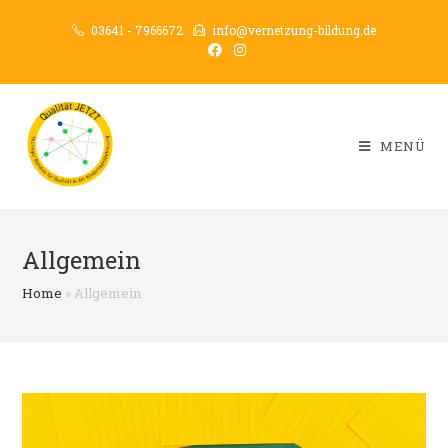
03641 - 7966672
info@vernetzung-bildung.de
MENÜ
Allgemein
Home
»
Allgemein